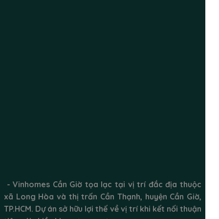
- Vinhomes Cần Giờ tọa lạc tại vị trí đắc địa thuộc
xã Long Hòa và thị trấn Cần Thạnh, huyện Cần Giờ,
TP.HCM. Dự án sở hữu lợi thế về vị trí khi kết nối thuận