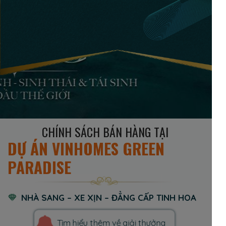
CHÍNH SÁCH BÁN HÀNG TẠI
DỰ ÁN VINHOMES GREEN
PARADISE
NHÀ SANG – XE XỊN – ĐẲNG CẤP TINH HOA
Tìm hiểu thêm về giải thưởng