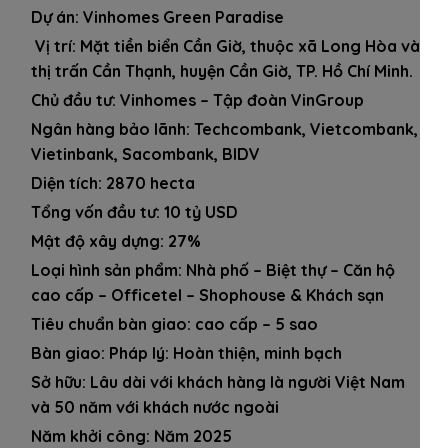
Dự án: Vinhomes Green Paradise
Vị trí: Mặt tiền biển Cần Giờ, thuộc xã Long Hòa và
thị trấn Cần Thạnh, huyện Cần Giờ, TP. Hồ Chí Minh.
Chủ đầu tư: Vinhomes – Tập đoàn VinGroup
Ngân hàng bảo lãnh: Techcombank, Vietcombank,
Vietinbank, Sacombank, BIDV
Diện tích: 2870 hecta
Tổng vốn đầu tư: 10 tỷ USD
Mật độ xây dựng: 27%
Loại hình sản phẩm: Nhà phố – Biệt thự – Căn hộ
cao cấp – Officetel – Shophouse & Khách sạn
Tiêu chuẩn bàn giao: cao cấp – 5 sao
Bàn giao: Pháp lý: Hoàn thiện, minh bạch
Sở hữu: Lâu dài với khách hàng là người Việt Nam
và 50 năm với khách nước ngoài
Năm khởi công: Năm 2025