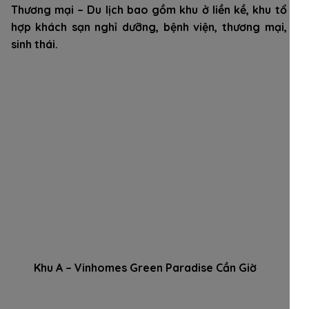
Thương mại – Du lịch bao gồm khu ở liền kề, khu tổ
hợp khách sạn nghỉ dưỡng, bệnh viện, thương mại,
sinh thái.
Khu A – Vinhomes Green Paradise Cần Giờ