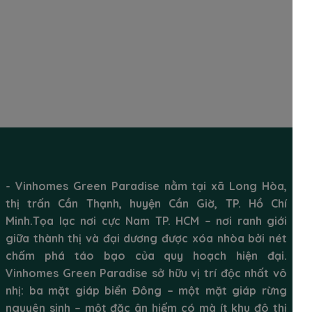
VỊ TRÍ DỰ ÁN
- Vinhomes Green Paradise nằm tại xã Long Hòa,
thị trấn Cần Thạnh, huyện Cần Giờ, TP. Hồ Chí
Minh.Tọa lạc nơi cực Nam TP. HCM – nơi ranh giới
giữa thành thị và đại dương được xóa nhòa bởi nét
chấm phá táo bạo của quy hoạch hiện đại.
Vinhomes Green Paradise sở hữu vị trí độc nhất vô
nhị: ba mặt giáp biển Đông – một mặt giáp rừng
nguyên sinh – một đặc ân hiếm có mà ít khu đô thị