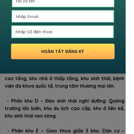
thái, khách sạn mini, Tổ hợp khách sạn cao tầng,
Khu vui chơi giải trí, Sân golf ven rừng sinh thái.
- Phân khu B – Du lịch & Sức khỏe bao gồm: Sân vận
động, khu thương mại dịch vụ, bệnh viện, khu ở liền
kề, khu tổ hợp khách sạn du lịch, khu sinh thái
HOÀN TẤT ĐĂNG KÝ
- Phân khu C – Trung tâm tài chính & Biểu tượng đô
thị bao gồm: Tháp tài chính 108 tầng – biểu tượng
skyline mới của TP.HCM, bến tàu du lịch, khu căn hộ
cao tầng, khu nhà ở thấp tầng, khu sinh thái, bệnh
viện đa khoa quốc tế, trung tâm thương mại lớn.
- Phân khu D – Đảo sinh thái nghỉ dưỡng: Quảng
trường lấn biển, khu du lịch cao cấp, khu ở liền kề,
khu sinh thái ven sông.
- Phân khu E – Giao thoa giữa 3 khu: Dân cư –