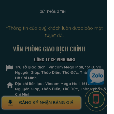
GỬI THÔNG TIN
*Thông tin của quý khách luôn được bảo mật
tuyệt đối.
VĂN PHÒNG GIAO DỊCH CHÍNH
CÔNG TY CP VINHOMES
Trụ sở giao dịch : Vincom Mega Mall, 161 Đ. Võ
Nguyên Giáp, Thảo Điền, Thủ Đức, Thành phố
Hồ Chí Minh
Địa chỉ liên lạc : Vincom Mega Mall, 161 Đ. Võ
Nguyên Giáp, Thảo Điền, Thủ Đức, Thành phố Hồ
Chí Minh
ĐĂNG KÝ NHẬN BẢNG GIÁ
ĐĂNG KÝ NHẬN BẢNG GIÁ
Hotline 24/7 : 0909.9119.40