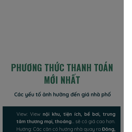
PHƯƠNG THỨC THANH TOÁN
MỚI NHẤT
Các yếu tố ảnh hưởng đến giá nhà phố
View: View
nội khu, tiện ích, bể bơi, trung
tâm thương mại, thoáng
… sẽ có giá cao hơn.
Hướng: Các căn có hướng nhà quay ra
Đông,