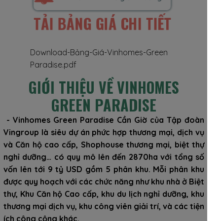
TẢI BẢNG GIÁ CHI TIẾT
Download-Bảng-Giá-Vinhomes-Green
Paradise.pdf
GIỚI THIỆU VỀ VINHOMES
GREEN PARADISE
- Vinhomes Green Paradise Cần Giờ của Tập đoàn
Vingroup là siêu dự án phức hợp thương mại, dịch vụ
và Căn hộ cao cấp, Shophouse thương mại, biệt thự
nghỉ dưỡng… có quy mô lên đến 2870ha với tổng số
vốn lên tới 9 tỷ USD gồm 5 phân khu. Mỗi phân khu
được quy hoạch với các chức năng như khu nhà ở Biệt
thự, Khu Căn hộ Cao cấp, khu du lịch nghỉ dưỡng, khu
thương mại dịch vụ, khu công viên giải trí, và các tiện
ích công cộng khác.