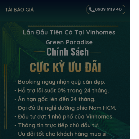
TẢI BÁO GIÁ
0909 9119 40
Lần Đầu Tiên Có Tại Vinhomes
Green Paradise
Chính Sách
CỰC KỲ ƯU ĐÃI
- Booking ngay nhận quỹ căn đẹp.
- Hỗ trợ lãi suất 0% trong 24 tháng.
- Ân hạn gốc lên đến 24 tháng.
- Đại đô thị nghỉ dưỡng phía Nam HCM.
- Đầu tư đợt 1 nhà phố của Vinhomes.
- Thông tin trực tiếp chủ đầu tư.
- Ưu đãi tốt cho khách hàng mua sỉ.